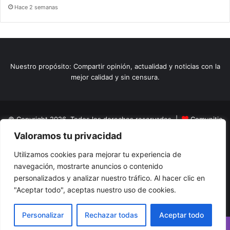
Hace 2 semanas
Nuestro propósito: Compartir opinión, actualidad y noticias con la
mejor calidad y sin censura.
© Copyright 2026, Todos los derechos reservados |
Comunitic
Valoramos tu privacidad
SAS BIC
Nit 901228106
Home
Actualidad
Variedades
Opinion
Turismo
Deportes
Utilizamos cookies para mejorar tu experiencia de
navegación, mostrarte anuncios o contenido
El Tinteadero
Caricaturas
Reportajes
personalizados y analizar nuestro tráfico. Al hacer clic en
"Aceptar todo", aceptas nuestro uso de cookies.
Facebook
YouTube
Instagram
Personalizar
Rechazar todas
Aceptar todo