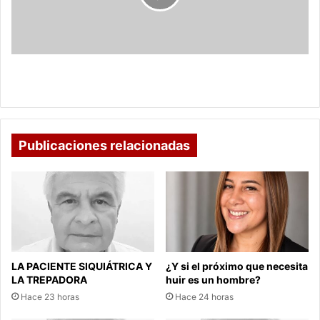
un
gato?
Consejos
para
lograrlo
¿Cómo darle una pastilla a un gato? Consejos para
lograrlo
Publicaciones relacionadas
LA PACIENTE SIQUIÁTRICA Y
¿Y si el próximo que necesita
LA TREPADORA
huir es un hombre?
Hace 23 horas
Hace 24 horas