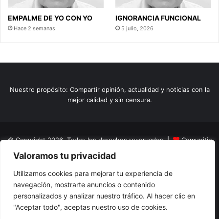
EMPALME DE YO CON YO
IGNORANCIA FUNCIONAL
Hace 2 semanas
5 julio, 2026
Nuestro propósito: Compartir opinión, actualidad y noticias con la
mejor calidad y sin censura.
© Copyright 2026, Todos los derechos reservados |
Comunitic
Valoramos tu privacidad
SAS BIC
Nit 901228106
Home
Actualidad
Variedades
Opinion
Turismo
Deportes
Utilizamos cookies para mejorar tu experiencia de
navegación, mostrarte anuncios o contenido
El Tinteadero
Caricaturas
Reportajes
personalizados y analizar nuestro tráfico. Al hacer clic en
"Aceptar todo", aceptas nuestro uso de cookies.
Facebook
YouTube
Instagram