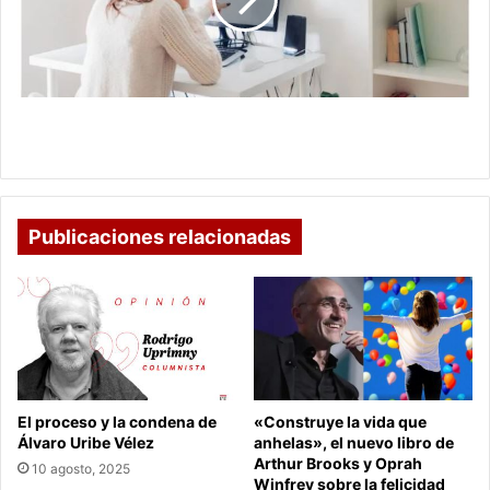
trabajar
desde
casa,
así
puede
postularse
Ofrecen 1.600 vacantes para trabajar desde casa,
así puede postularse
Publicaciones relacionadas
El proceso y la condena de
«Construye la vida que
Álvaro Uribe Vélez
anhelas», el nuevo libro de
Arthur Brooks y Oprah
10 agosto, 2025
Winfrey sobre la felicidad