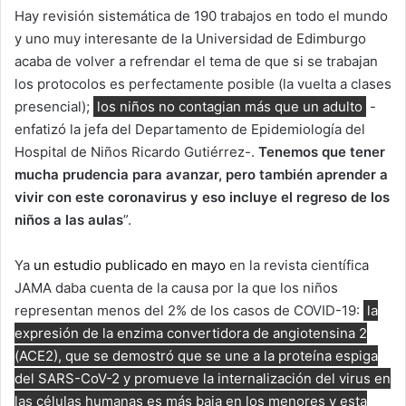
Hay revisión sistemática de 190 trabajos en todo el mundo
y uno muy interesante de la Universidad de Edimburgo
acaba de volver a refrendar el tema de que si se trabajan
los protocolos es perfectamente posible (la vuelta a clases
presencial);
los niños no contagian más que un adulto
-
enfatizó la jefa del Departamento de Epidemiología del
Hospital de Niños Ricardo Gutiérrez-.
Tenemos que tener
mucha prudencia para avanzar, pero también aprender a
vivir con este coronavirus y eso incluye el regreso de los
niños a las aulas
”.
Ya
un estudio publicado en mayo
en la revista científica
JAMA daba cuenta de la causa por la que los niños
representan menos del 2% de los casos de COVID-19:
la
expresión de la enzima convertidora de angiotensina 2
(ACE2), que se demostró que se une a la proteína espiga
del SARS-CoV-2 y promueve la internalización del virus en
las células humanas es más baja en los menores y esta