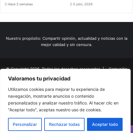
Hace 3 semanas
5 julio, 2026
Nuestro propósito: Compartir opinión, actualidad y noticias con la
mejor calidad y sin censura.
© Copyright 2026, Todos los derechos reservados |
Comunitic
Valoramos tu privacidad
SAS BIC
Nit 901228106
Home
Actualidad
Variedades
Opinion
Turismo
Deportes
Utilizamos cookies para mejorar tu experiencia de
navegación, mostrarte anuncios o contenido
El Tinteadero
Caricaturas
Reportajes
personalizados y analizar nuestro tráfico. Al hacer clic en
"Aceptar todo", aceptas nuestro uso de cookies.
Facebook
YouTube
Instagram
Personalizar
Rechazar todas
Aceptar todo