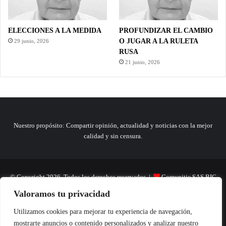
ELECCIONES A LA MEDIDA
PROFUNDIZAR EL CAMBIO
O JUGAR A LA RULETA
29 junio, 2026
RUSA
21 junio, 2026
Nuestro propósito: Compartir opinión, actualidad y noticias con la mejor
calidad y sin censura.
© Copyright 2026, Todos los derechos reservados |
Comunitic SAS BIC
Valoramos tu privacidad
Nit 901228106
Home
Actualidad
Variedades
Opinion
Turismo
Deportes
Utilizamos cookies para mejorar tu experiencia de navegación,
mostrarte anuncios o contenido personalizados y analizar nuestro
El Tinteadero
Caricaturas
Reportajes