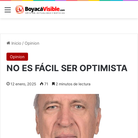
Menú
B
Inicio
/
Opinion
Opinion
NO ES FÁCIL SER OPTIMISTA
12 enero, 2025
71
2 minutos de lectura