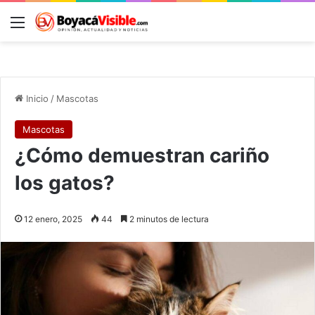
Menú
B
Inicio
/
Mascotas
Mascotas
¿Cómo demuestran cariño
los gatos?
12 enero, 2025
44
2 minutos de lectura