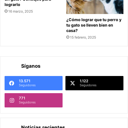
lograrlo
16 marzo, 2025
¿Cómo lograr que tu perro y
tu gato se lleven bien en
casa?
15 febrero, 2025
Síganos
13.571
1.122
Seguidores
Seguidores
771
Seguidores
Noticias recientes