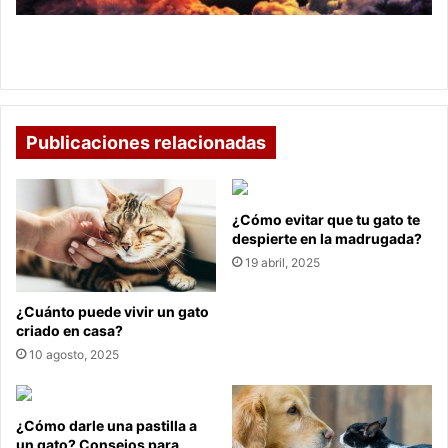
de
2025
Colombia se prepara para el primer eclipse lunar
de 2025
Publicaciones relacionadas
¿Cómo evitar que tu gato te
despierte en la madrugada?
19 abril, 2025
¿Cuánto puede vivir un gato
criado en casa?
10 agosto, 2025
¿Cómo darle una pastilla a
un gato? Consejos para