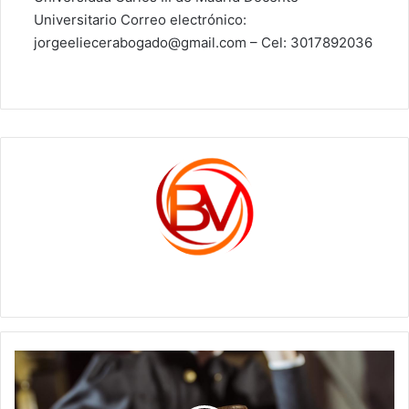
Universitario Correo electrónico:
jorgeeliecerabogado@gmail.com – Cel: 3017892036
c1561270
Un
código,
individual