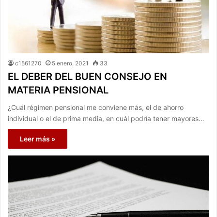
c1561270
5 enero, 2021
33
EL DEBER DEL BUEN CONSEJO EN
MATERIA PENSIONAL
¿Cuál régimen pensional me conviene más, el de ahorro
individual o el de prima media, en cuál podría tener mayores…
Leer más »