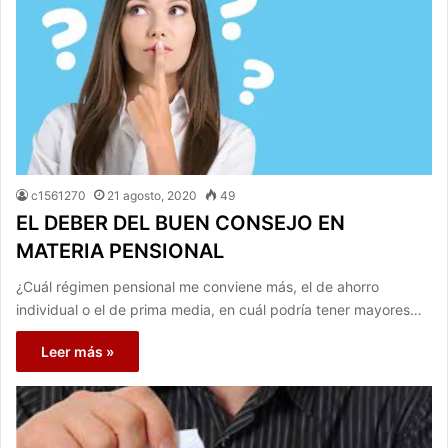
c1561270
21 agosto, 2020
49
EL DEBER DEL BUEN CONSEJO EN
MATERIA PENSIONAL
¿Cuál régimen pensional me conviene más, el de ahorro
individual o el de prima media, en cuál podría tener mayores…
Leer más »