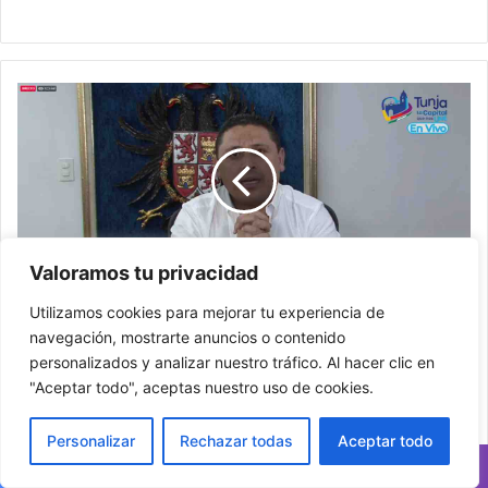
A
partir
de
mañana
regresa
el
toque
de
Valoramos tu privacidad
queda
y
A partir de mañana regresa el toque de queda y
Utilizamos cookies para mejorar tu experiencia de
pico
pico y placa en Tunja
navegación, mostrarte anuncios o contenido
y
personalizados y analizar nuestro tráfico. Al hacer clic en
placa
¿Cómo
"Aceptar todo", aceptas nuestro uso de cookies.
en
funciona
Tunja
el
primer
Personalizar
Rechazar todas
Aceptar todo
buzón
para
Facebook
X
WhatsApp
Telegram
Viber