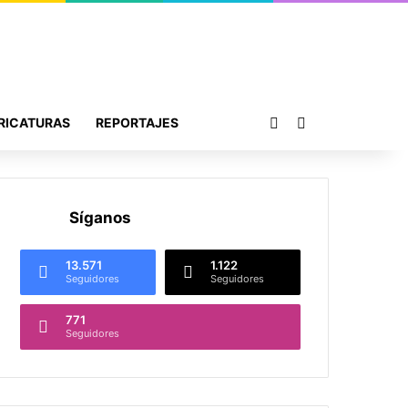
Publicación al azar
Buscar por
RICATURAS
REPORTAJES
Síganos
13.571
1.122
Seguidores
Seguidores
771
Seguidores