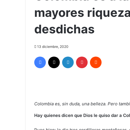
mayores riqueza
desdichas
13 diciembre, 2020
Facebook
X
LinkedIn
Pinterest
Reddit
Colombia es, sin duda, una belleza. Pero tamb
Hay quienes dicen que Dios le quiso dar a Co
Pues bien: le dio tres cordilleras montañosas, 