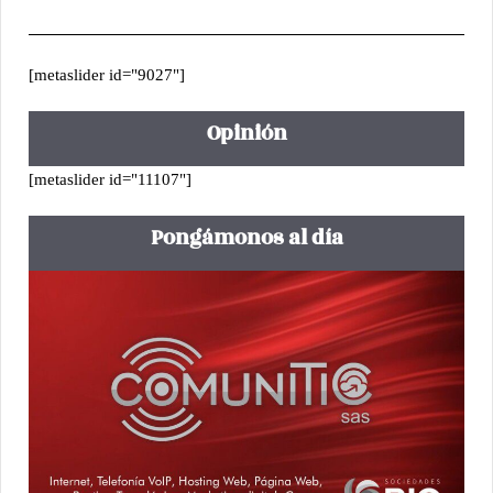
[metaslider id="9027"]
Opinión
[metaslider id="11107"]
Pongámonos al día