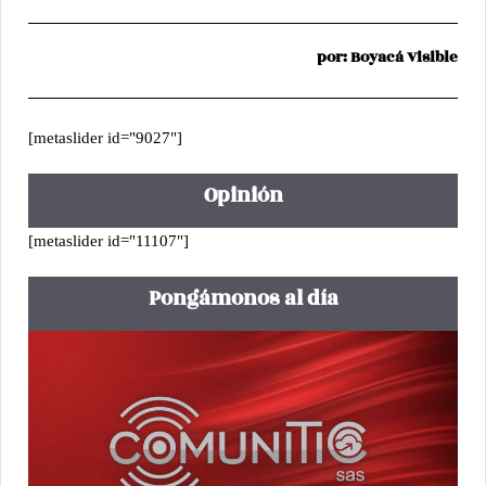
por: Boyacá Visible
[metaslider id="9027"]
Opinión
[metaslider id="11107"]
Pongámonos al día