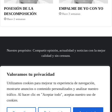
POSESIÓN DE LA
EMPALME DE YO CON YO
DESCOMPOSICIÓN
Hace 3 semanas
Hace 2 semanas
Nuestro propósito: Compartir opinión, actualidad y noticias con la mejor
calidad y sin censura.
Valoramos tu privacidad
© Copyright 2026, Todos los derechos reservados |
Comunitic SAS BIC
Utilizamos cookies para mejorar tu experiencia de navegación,
Nit 901228106
mostrarte anuncios o contenido personalizados y analizar nuestro
Home
Actualidad
Variedades
Opinion
Turismo
Deportes
tráfico. Al hacer clic en "Aceptar todo", aceptas nuestro uso de
El Tinteadero
Caricaturas
Reportajes
cookies.