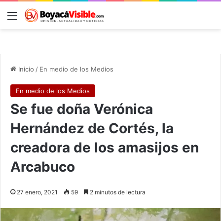
Menú
B
Inicio
/
En medio de los Medios
En medio de los Medios
Se fue doña Verónica
Hernández de Cortés, la
creadora de los amasijos en
Arcabuco
27 enero, 2021
59
2 minutos de lectura