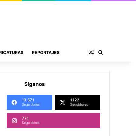
Publicación al aza
Buscar por
RICATURAS
REPORTAJES
Síganos
13.571
1.122
Seguidores
Seguidores
771
Seguidores