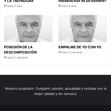
Y LA TREPADORA
necesita huir es un hombre?
Hace 4 días
Hace 4 días
POSESIÓN DE LA
EMPALME DE YO CON YO
DESCOMPOSICIÓN
Hace 3 semanas
Hace 2 semanas
Nuestro propósito: Compartir opinión, actualidad y noticias con la
mejor calidad y sin censura.