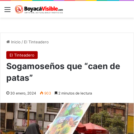
Menú
B
Inicio
/
El Tinteadero
El Tinteadero
Sogamoseños que “caen de
patas”
30 enero, 2024
903
2 minutos de lectura