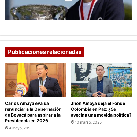
de
Australia
Sinner hace historia en el abierto de Australia
Publicaciones relacionadas
Carlos Amaya evalúa
Jhon Amaya deja el Fondo
renunciar a la Gobernación
Colombia en Paz: ¿Se
de Boyacá para aspirar a la
avecina una movida política?
Presidencia en 2026
10 marzo, 2025
4 mayo, 2025