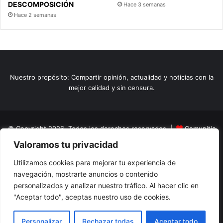
DESCOMPOSICIÓN
Hace 3 semanas
Hace 2 semanas
Nuestro propósito: Compartir opinión, actualidad y noticias con la
mejor calidad y sin censura.
© Copyright 2026, Todos los derechos reservados |
Comunitic
Valoramos tu privacidad
SAS BIC
Nit 901228106
Home
Actualidad
Variedades
Opinion
Turismo
Deportes
Utilizamos cookies para mejorar tu experiencia de
navegación, mostrarte anuncios o contenido
El Tinteadero
Caricaturas
Reportajes
personalizados y analizar nuestro tráfico. Al hacer clic en
"Aceptar todo", aceptas nuestro uso de cookies.
Facebook
YouTube
Instagram
Personalizar
Rechazar todas
Aceptar todo