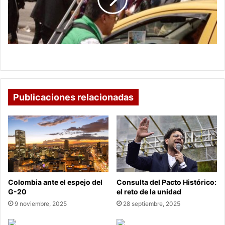
patas”
Sogamoseños que “caen de patas”
Publicaciones relacionadas
Colombia ante el espejo del
Consulta del Pacto Histórico:
G-20
el reto de la unidad
9 noviembre, 2025
28 septiembre, 2025