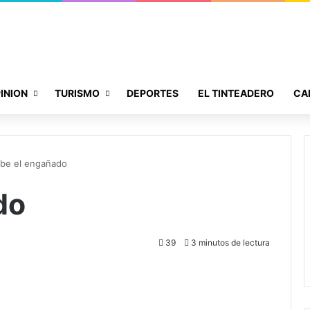
INION
TURISMO
DEPORTES
EL TINTEADERO
CA
ibe el engañado
do
39
3 minutos de lectura