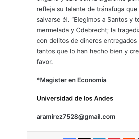
refleja su talante de tránsfuga qu
salvarse él. “Elegimos a Santos y 
mermelada y Odebrecht; la tragedia
con delitos de dineros entregado
tantos que lo han hecho bien y cre
favor.
*Magister en
Economía
Universidad de los Andes
aramirez7528@gmail.com
Facebook
X
LinkedIn
Pinterest
R