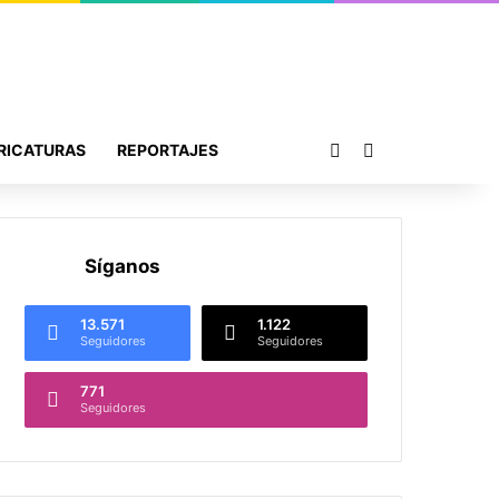
Publicación al azar
Buscar por
RICATURAS
REPORTAJES
Síganos
13.571
1.122
Seguidores
Seguidores
771
Seguidores