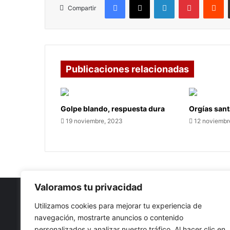
Compartir
Publicaciones relacionadas
Golpe blando, respuesta dura
Orgías san
19 noviembre, 2023
12 noviembr
Valoramos tu privacidad
Utilizamos cookies para mejorar tu experiencia de
navegación, mostrarte anuncios o contenido
Nuestro propósito: Compartir opinión, actualidad y notici
personalizados y analizar nuestro tráfico. Al hacer clic en