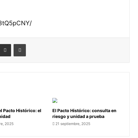
F3tQ5pCNY/
eddit
Compartir por correo electrónico
Imprimir
l Pacto Histórico: el
El Pacto Histórico: consulta en
unidad
riesgo y unidad a prueba
re, 2025
21 septiembre, 2025