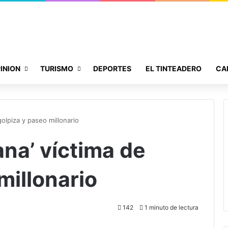
INION
TURISMO
DEPORTES
EL TINTEADERO
CA
golpiza y paseo millonario
ana’ víctima de
millonario
142
1 minuto de lectura