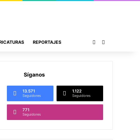
Publicación al azar
Buscar por
RICATURAS
REPORTAJES
Síganos
13.571
1.122
Seguidores
Seguidores
771
Seguidores