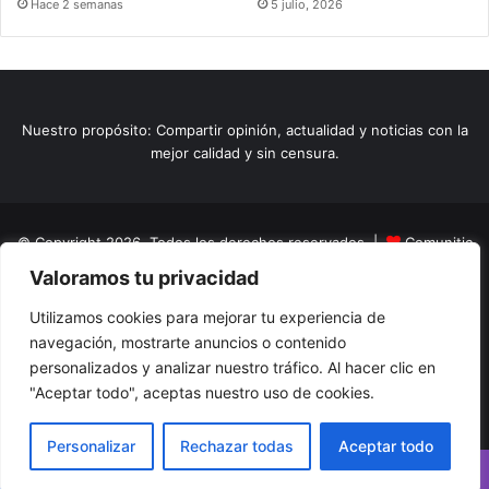
Hace 2 semanas
5 julio, 2026
Nuestro propósito: Compartir opinión, actualidad y noticias con la
mejor calidad y sin censura.
© Copyright 2026, Todos los derechos reservados |
Comunitic
Valoramos tu privacidad
SAS BIC
Nit 901228106
Home
Actualidad
Variedades
Opinion
Turismo
Deportes
Utilizamos cookies para mejorar tu experiencia de
navegación, mostrarte anuncios o contenido
El Tinteadero
Caricaturas
Reportajes
personalizados y analizar nuestro tráfico. Al hacer clic en
"Aceptar todo", aceptas nuestro uso de cookies.
Facebook
YouTube
Instagram
Personalizar
Rechazar todas
Aceptar todo