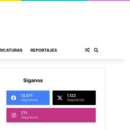
Publicación al aza
Buscar por
RICATURAS
REPORTAJES
Síganos
13.571
1.122
Seguidores
Seguidores
771
Seguidores