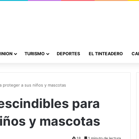
INION
TURISMO
DEPORTES
EL TINTEADERO
CA
a proteger a sus niños y mascotas
escindibles para
niños y mascotas
18
1 minuto de lectura