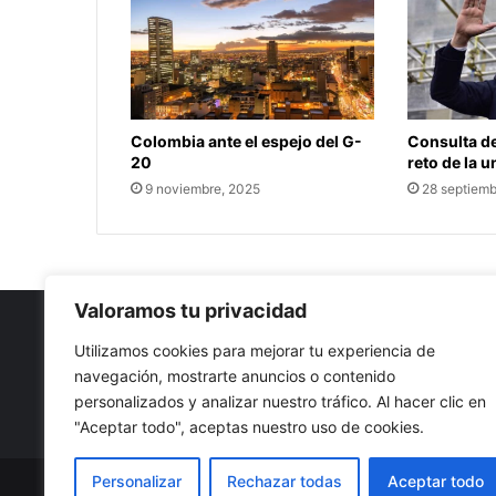
Colombia ante el espejo del G-
Consulta de
20
reto de la 
9 noviembre, 2025
28 septiemb
Valoramos tu privacidad
Utilizamos cookies para mejorar tu experiencia de
navegación, mostrarte anuncios o contenido
Nuestro propósito: Compartir opinión, actualidad y notici
personalizados y analizar nuestro tráfico. Al hacer clic en
con la mejor calidad y sin censura.
"Aceptar todo", aceptas nuestro uso de cookies.
Personalizar
Rechazar todas
Aceptar todo