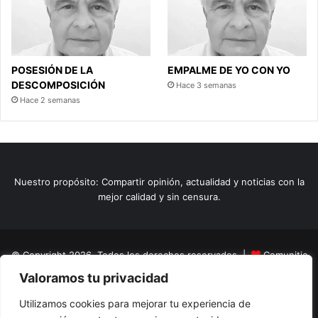
POSESIÓN DE LA
EMPALME DE YO CON YO
DESCOMPOSICIÓN
Hace 3 semanas
Hace 2 semanas
Nuestro propósito: Compartir opinión, actualidad y noticias con la
mejor calidad y sin censura.
© Copyright 2026, Todos los derechos reservados |
Comunitic
Valoramos tu privacidad
SAS BIC
Nit 901228106
Home
Actualidad
Variedades
Opinion
Turismo
Deportes
Utilizamos cookies para mejorar tu experiencia de