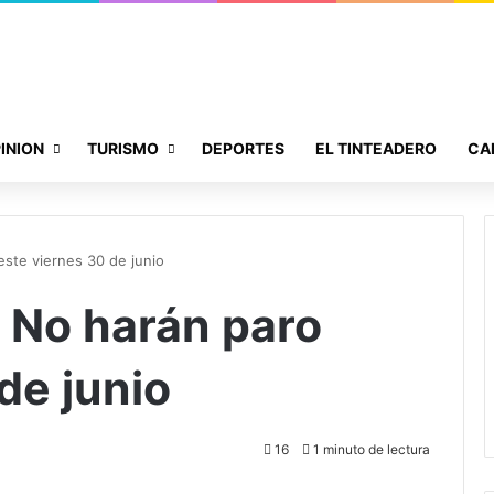
INION
TURISMO
DEPORTES
EL TINTEADERO
CA
este viernes 30 de junio
s No harán paro
de junio
16
1 minuto de lectura