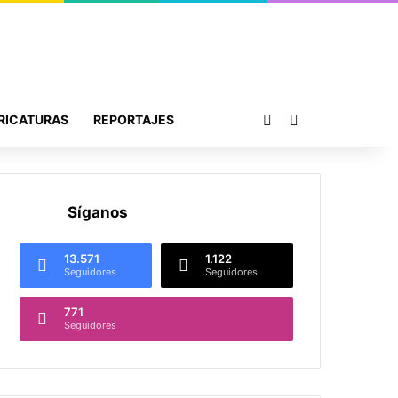
Publicación al azar
Buscar por
RICATURAS
REPORTAJES
Síganos
13.571
1.122
Seguidores
Seguidores
771
Seguidores