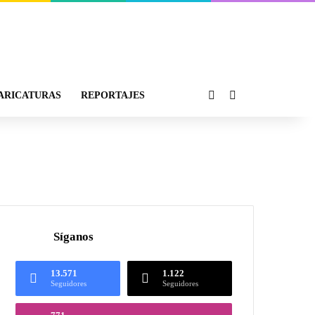
ARICATURAS
REPORTAJES
Síganos
13.571
1.122
Seguidores
Seguidores