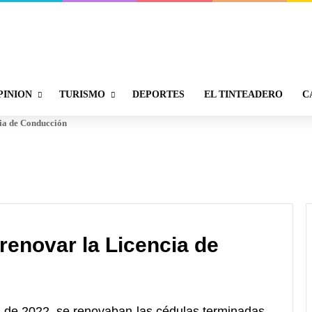
PINION
TURISMO
DEPORTES
EL TINTEADERO
C
cia de Conducción
renovar la Licencia de
 de 2022, se renovaban las cédulas terminadas