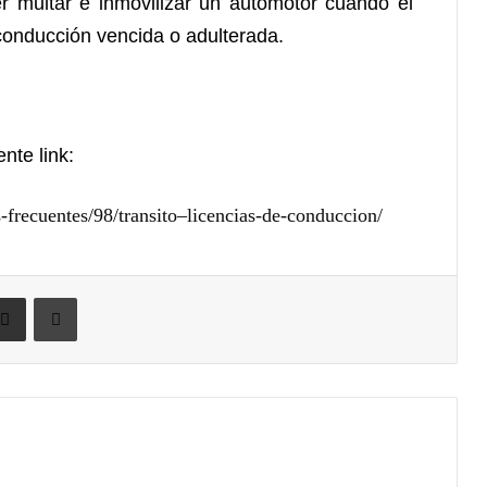
r multar e inmovilizar un automotor cuando el
conducción vencida o adulterada.
nte link:
-frecuentes/98/transito–licencias-de-conduccion/