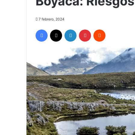
Boyacá: Riesgos
7 febrero, 2024
Facebook
X
LinkedIn
Pinterest
Reddit