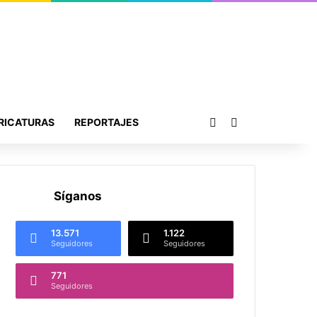
Publicación al azar
Buscar por
RICATURAS
REPORTAJES
Síganos
13.571
1.122
Seguidores
Seguidores
771
Seguidores