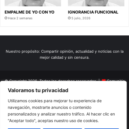
EMPALME DE YO CON YO
IGNORANCIA FUNCIONAL
Hace 2 semanas
5 julio, 2026
Nuestro propósito: Compartir opinión, actualidad y noticias con la
mejor calidad y sin censura.
© Copyright 2026, Todos los derechos reservados |
Comunitic
Valoramos tu privacidad
SAS BIC
Nit 901228106
Home
Actualidad
Variedades
Opinion
Turismo
Deportes
Utilizamos cookies para mejorar tu experiencia de
navegación, mostrarte anuncios o contenido
El Tinteadero
Caricaturas
Reportajes
personalizados y analizar nuestro tráfico. Al hacer clic en
"Aceptar todo", aceptas nuestro uso de cookies.
Facebook
YouTube
Instagram