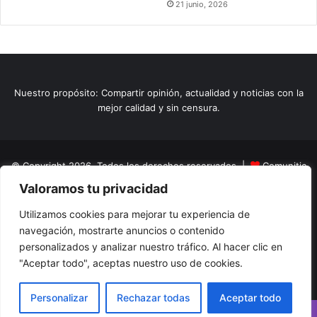
21 junio, 2026
Nuestro propósito: Compartir opinión, actualidad y noticias con la
mejor calidad y sin censura.
© Copyright 2026, Todos los derechos reservados |
Comunitic
Valoramos tu privacidad
SAS BIC
Nit 901228106
Home
Actualidad
Variedades
Opinion
Turismo
Deportes
Utilizamos cookies para mejorar tu experiencia de
navegación, mostrarte anuncios o contenido
El Tinteadero
Caricaturas
Reportajes
personalizados y analizar nuestro tráfico. Al hacer clic en
"Aceptar todo", aceptas nuestro uso de cookies.
Facebook
YouTube
Instagram
Personalizar
Rechazar todas
Aceptar todo