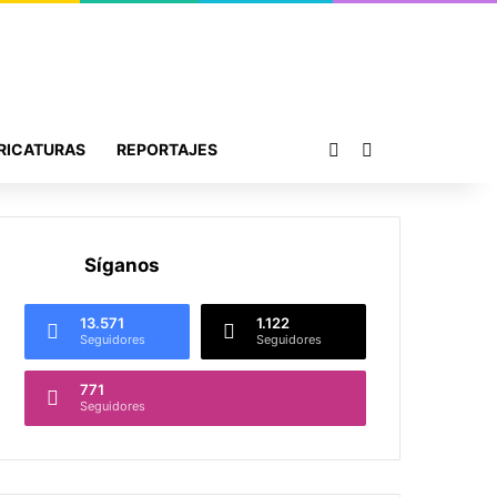
Publicación al azar
Buscar por
RICATURAS
REPORTAJES
Síganos
13.571
1.122
Seguidores
Seguidores
771
Seguidores