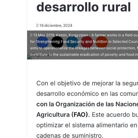
desarrollo rural
19 diciembre, 2024
13 May 2019, Kemin, Kyrgyzstan - A farmer works in a field 
Facebook
X
LinkedIn
Pinterest
Reddit
for Strengthening Food Security and Nutrition in Selected Coun
aims to operationalize the linkages between social protection, 
contribute to the sustainable eradication of poverty and food ins
Con el objetivo de mejorar la segu
desarrollo económico en las comu
con la Organización de las Nacione
Agricultura (
FAO)
.
Este acuerdo bu
optimizar el sistema alimentario en 
cadenas de suministro.