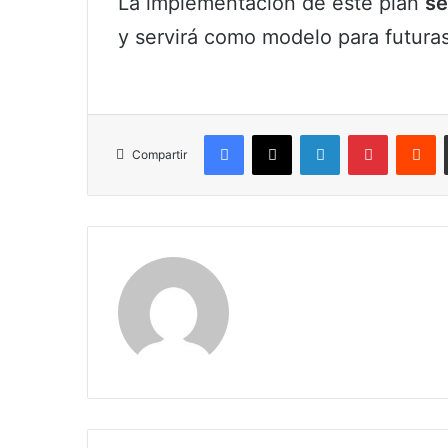
La implementación de este plan
se
y servirá como modelo para futuras i
Facebook
X
LinkedIn
Pinterest
R
Compartir
Claudia