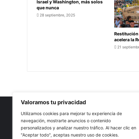
Israel y Washington, más solos
que nunca
28 septiembre, 2025
Restitución
acelera la 
21 septiemb
Valoramos tu privacidad
Utilizamos cookies para mejorar tu experiencia de
navegación, mostrarte anuncios o contenido
Nuestro propósito: Compartir opinión, actualidad y notici
personalizados y analizar nuestro tráfico. Al hacer clic en
con la mejor calidad y sin censura.
"Aceptar todo", aceptas nuestro uso de cookies.