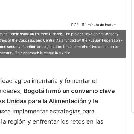
22
1 minuto de lectura
outside Kemin some 80 km from Bishkek. The project Developing Capacity
tries of the Caucasus and Central Asia funded by the Russian Federation -
food security, nutrition and agriculture for a comprehensive approach to
ecurity. This approach is tested in six pilo
ridad agroalimentaria y fomentar el
nidades,
Bogotá firmó un convenio clave
s Unidas para la Alimentación y la
sca implementar estrategias para
la región y enfrentar los retos en las