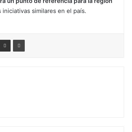
rá un punto de referencia para la región
niciativas similares en el país.
eddit
Compartir por correo electrónico
Imprimir