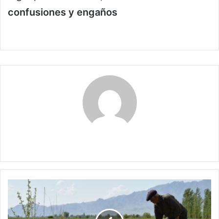
confusiones y engaños
Claudia
Bogotá
y
la
FAO