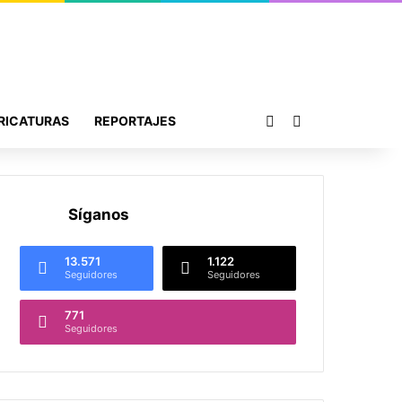
Publicación al azar
Buscar por
RICATURAS
REPORTAJES
Síganos
13.571
1.122
Seguidores
Seguidores
771
Seguidores