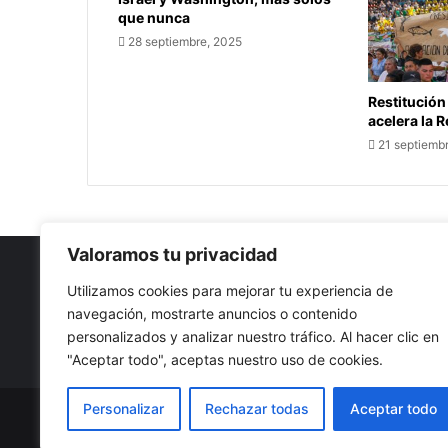
que nunca
28 septiembre, 2025
Restitución
acelera la 
21 septiemb
Valoramos tu privacidad
Utilizamos cookies para mejorar tu experiencia de
navegación, mostrarte anuncios o contenido
Nuestro propósito: Compartir opinión, actualidad y notici
personalizados y analizar nuestro tráfico. Al hacer clic en
con la mejor calidad y sin censura.
"Aceptar todo", aceptas nuestro uso de cookies.
Personalizar
Rechazar todas
Aceptar todo
© Copyright 2026, Todos los derechos reservados |
Co