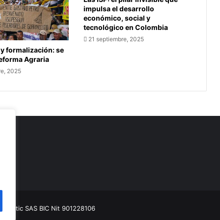
impulsa el desarrollo
económico, social y
tecnológico en Colombia
21 septiembre, 2025
 y formalización: se
Reforma Agraria
re, 2025
as
munitic SAS BIC
Nit 901228106