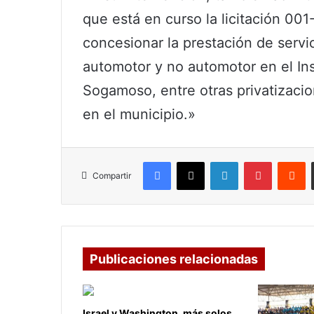
que está en curso la licitación 001
concesionar la prestación de servic
automotor y no automotor en el Ins
Sogamoso, entre otras privatizacio
en el municipio.»
Facebook
X
LinkedIn
Pinterest
R
Compartir
Publicaciones relacionadas
Israel y Washington, más solos