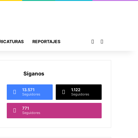
Publicación al azar
Buscar por
RICATURAS
REPORTAJES
Síganos
13.571
1.122
Seguidores
Seguidores
771
Seguidores