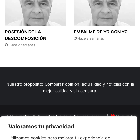
POSESIÓN DE LA
EMPALME DE YO CON YO
DESCOMPOSICIÓN
Hace 3 semanas
Hace 2 semanas
Nuestro propósito: Compartir opinión, actualidad y noticias con la
mejor calidad y sin censura.
© Copyright 2026, Todos los derechos reservados |
Comunitic
Valoramos tu privacidad
SAS BIC
Nit 901228106
Home
Actualidad
Variedades
Opinion
Turismo
Deportes
Utilizamos cookies para mejorar tu experiencia de