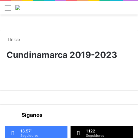
Menú
B
Inicio
Cundinamarca 2019-2023
Síganos
13.571
1.122
Seguidores
Seguidores