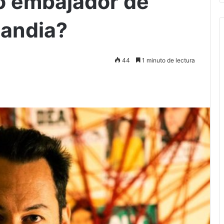
o embajador de
landia?
44
1 minuto de lectura