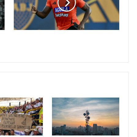
al
Premier
League:
Crystal
Palace
muestra
Jhon Arias podría llegar al Premier
interés
League: Crystal Palace muestra
interés