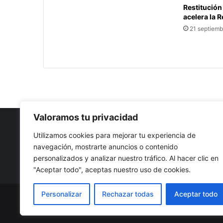
Restitución
acelera la 
21 septiemb
Valoramos tu privacidad
Utilizamos cookies para mejorar tu experiencia de
navegación, mostrarte anuncios o contenido
Nuestro propósito: Compartir opinión, actualidad y notici
personalizados y analizar nuestro tráfico. Al hacer clic en
con la mejor calidad y sin censura.
"Aceptar todo", aceptas nuestro uso de cookies.
Personalizar
Rechazar todas
Aceptar todo
© Copyright 2026, Todos los derechos reservados |