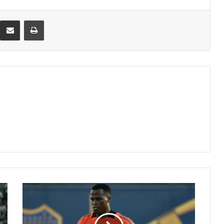
eddit
Compartir por correo electrónico
Imprimir
Jhon
Arias
podría
llegar