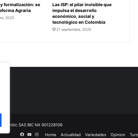
 y formalización: se
Las ISP: el pilar invisible que
Reforma Agraria
impulsa el desarrollo
económico, social y
re, 2025
tecnológico en Colombia
21 septiembre, 2025
as
Comunitic SAS BIC
Nit 901228106
Facebook
YouTube
Instagram
Home
Actualidad
Variedades
Opinion
Tur