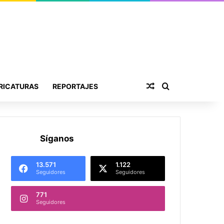
Publicación al aza
Buscar por
RICATURAS
REPORTAJES
Síganos
13.571
1.122
Seguidores
Seguidores
771
Seguidores