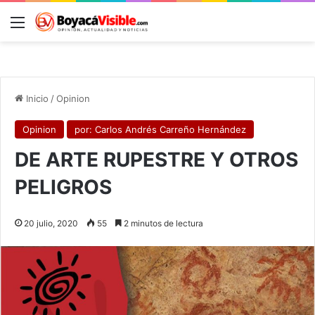
Menú
B
Inicio
/
Opinion
Opinion
por: Carlos Andrés Carreño Hernández
DE ARTE RUPESTRE Y OTROS
PELIGROS
20 julio, 2020
55
2 minutos de lectura