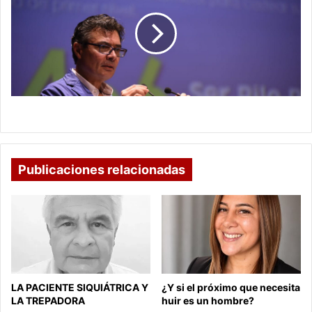
en
el
sistema
de
salud
Habrá vuelco en el sistema de salud
Publicaciones relacionadas
LA PACIENTE SIQUIÁTRICA Y
¿Y si el próximo que necesita
LA TREPADORA
huir es un hombre?