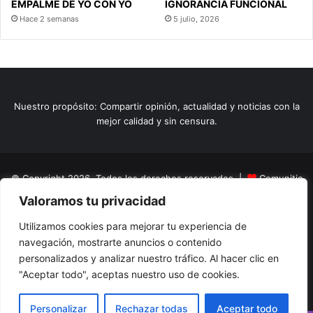
EMPALME DE YO CON YO
IGNORANCIA FUNCIONAL
Hace 2 semanas
5 julio, 2026
Nuestro propósito: Compartir opinión, actualidad y noticias con la
mejor calidad y sin censura.
© Copyright 2026, Todos los derechos reservados |
Comunitic
Valoramos tu privacidad
SAS BIC
Nit 901228106
Home
Actualidad
Variedades
Opinion
Turismo
Deportes
Utilizamos cookies para mejorar tu experiencia de
navegación, mostrarte anuncios o contenido
El Tinteadero
Caricaturas
Reportajes
personalizados y analizar nuestro tráfico. Al hacer clic en
"Aceptar todo", aceptas nuestro uso de cookies.
Facebook
YouTube
Instagram
Personalizar
Rechazar todas
Aceptar todo