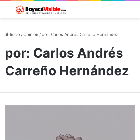
Menú
B
Inicio
/
Opinion
/
por: Carlos Andrés Carreño Hernández
por: Carlos Andrés
Carreño Hernández