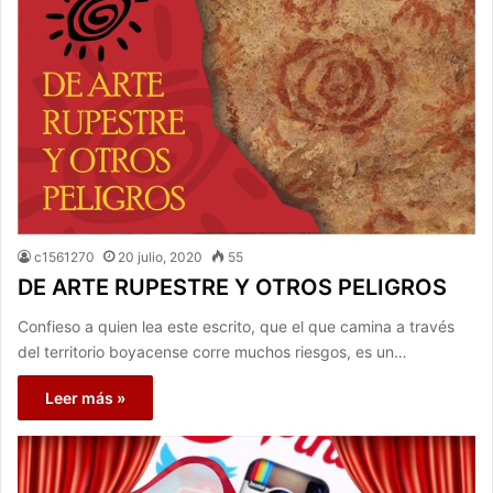
c1561270
20 julio, 2020
55
DE ARTE RUPESTRE Y OTROS PELIGROS
Confieso a quien lea este escrito, que el que camina a través
del territorio boyacense corre muchos riesgos, es un…
Leer más »