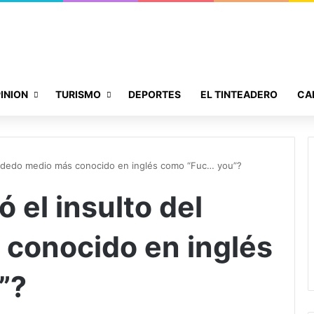
INION
TURISMO
DEPORTES
EL TINTEADERO
CA
el dedo medio más conocido en inglés como “Fuc… you”?
 el insulto del
conocido en inglés
”?