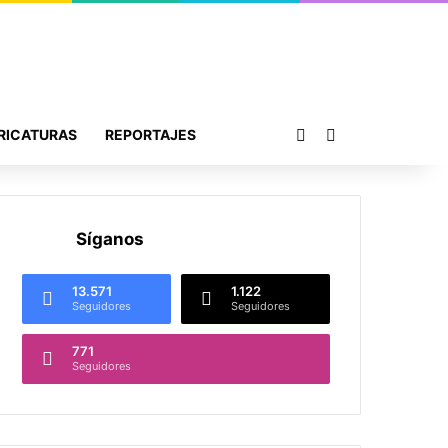
Publicación al azar
Buscar por
RICATURAS
REPORTAJES
Síganos
13.571
1.122
Seguidores
Seguidores
771
Seguidores