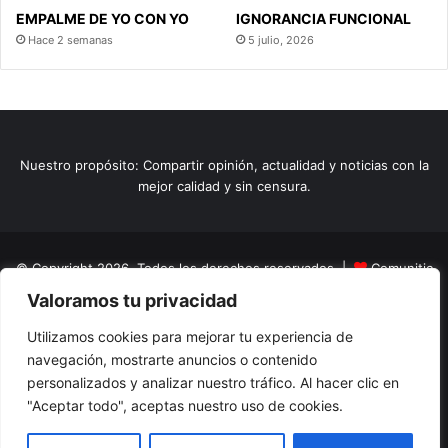
EMPALME DE YO CON YO
IGNORANCIA FUNCIONAL
Hace 2 semanas
5 julio, 2026
Nuestro propósito: Compartir opinión, actualidad y noticias con la
mejor calidad y sin censura.
© Copyright 2026, Todos los derechos reservados |
Comunitic
Valoramos tu privacidad
SAS BIC
Nit 901228106
Home
Actualidad
Variedades
Opinion
Turismo
Deportes
Utilizamos cookies para mejorar tu experiencia de
navegación, mostrarte anuncios o contenido
El Tinteadero
Caricaturas
Reportajes
personalizados y analizar nuestro tráfico. Al hacer clic en
"Aceptar todo", aceptas nuestro uso de cookies.
Facebook
YouTube
Instagram