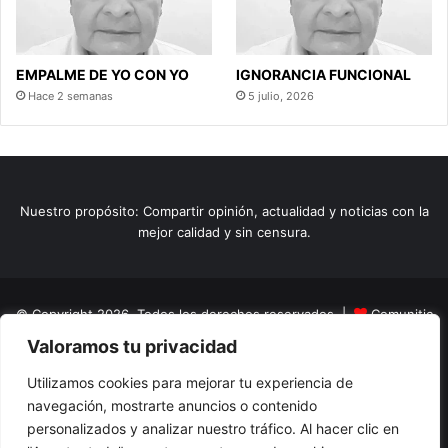
EMPALME DE YO CON YO
IGNORANCIA FUNCIONAL
Hace 2 semanas
5 julio, 2026
Nuestro propósito: Compartir opinión, actualidad y noticias con la
mejor calidad y sin censura.
© Copyright 2026, Todos los derechos reservados |
Comunitic
Valoramos tu privacidad
SAS BIC
Nit 901228106
Home
Actualidad
Variedades
Opinion
Turismo
Deportes
Utilizamos cookies para mejorar tu experiencia de
navegación, mostrarte anuncios o contenido
El Tinteadero
Caricaturas
Reportajes
personalizados y analizar nuestro tráfico. Al hacer clic en