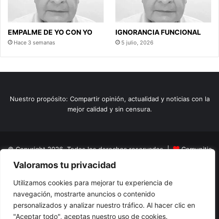
EMPALME DE YO CON YO
IGNORANCIA FUNCIONAL
Hace 3 semanas
5 julio, 2026
Nuestro propósito: Compartir opinión, actualidad y noticias con la
mejor calidad y sin censura.
© Copyright 2026, Todos los derechos reservados |
Comunitic
Valoramos tu privacidad
SAS BIC
Nit 901228106
Home
Actualidad
Variedades
Opinion
Turismo
Deportes
Utilizamos cookies para mejorar tu experiencia de
navegación, mostrarte anuncios o contenido
El Tinteadero
Caricaturas
Reportajes
personalizados y analizar nuestro tráfico. Al hacer clic en
"Aceptar todo", aceptas nuestro uso de cookies.