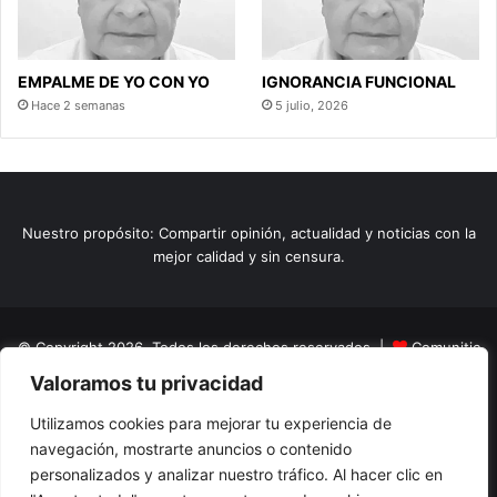
EMPALME DE YO CON YO
IGNORANCIA FUNCIONAL
Hace 2 semanas
5 julio, 2026
Nuestro propósito: Compartir opinión, actualidad y noticias con la
mejor calidad y sin censura.
© Copyright 2026, Todos los derechos reservados |
Comunitic
Valoramos tu privacidad
SAS BIC
Nit 901228106
Home
Actualidad
Variedades
Opinion
Turismo
Deportes
Utilizamos cookies para mejorar tu experiencia de
navegación, mostrarte anuncios o contenido
El Tinteadero
Caricaturas
Reportajes
personalizados y analizar nuestro tráfico. Al hacer clic en