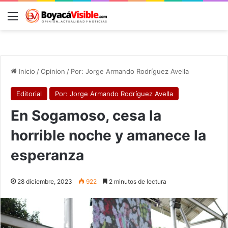
Menú
B
Inicio
/
Opinion
/
Por: Jorge Armando Rodríguez Avella
Editorial
Por: Jorge Armando Rodríguez Avella
En Sogamoso, cesa la
horrible noche y amanece la
esperanza
28 diciembre, 2023
922
2 minutos de lectura