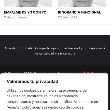
EMPALME DE YO CON YO
IGNORANCIA FUNCIONAL
Hace 2 semanas
5 julio, 2026
Nuestro propósito: Compartir opinión, actualidad y noticias con la
mejor calidad y sin censura.
© Copyright 2026, Todos los derechos reservados |
Comunitic
Valoramos tu privacidad
SAS BIC
Nit 901228106
Home
Actualidad
Variedades
Opinion
Turismo
Deportes
Utilizamos cookies para mejorar tu experiencia de
navegación, mostrarte anuncios o contenido
El Tinteadero
Caricaturas
Reportajes
personalizados y analizar nuestro tráfico. Al hacer clic en
"Aceptar todo", aceptas nuestro uso de cookies.
Facebook
YouTube
Instagram