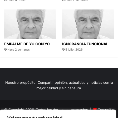
Hace 8 horas
Hace 2 semanas
EMPALME DE YO CON YO
IGNORANCIA FUNCIONAL
Hace 2 semanas
5 julio, 2026
Nuestro propósito: Compartir opinión, actualidad y noticias con la
mejor calidad y sin censura.
© Copyright 2026, Todos los derechos reservados |
Comunitic
SAS BIC
Nit 901228106