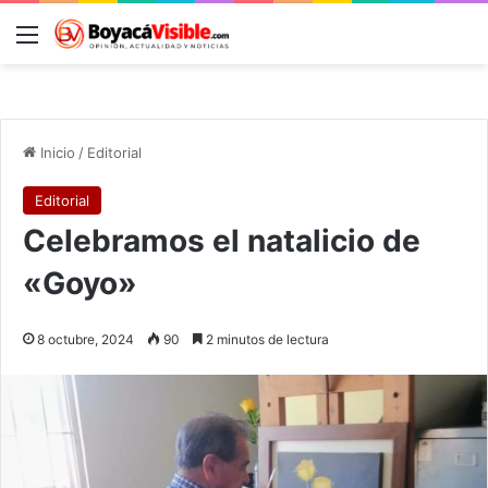
Menú
B
Inicio
/
Editorial
Editorial
Celebramos el natalicio de
«Goyo»
8 octubre, 2024
90
2 minutos de lectura