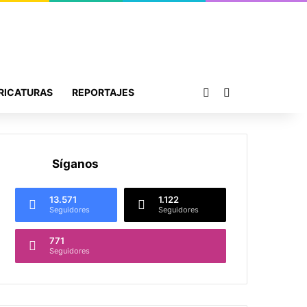
Publicación al azar
Buscar por
RICATURAS
REPORTAJES
Síganos
13.571
1.122
Seguidores
Seguidores
771
Seguidores