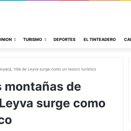
INION
TURISMO
DEPORTES
EL TINTEADERO
CA
oyacá, Villa de Leyva surge como un tesoro turístico
s montañas de
e Leyva surge como
ico