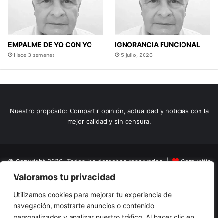
EMPALME DE YO CON YO
IGNORANCIA FUNCIONAL
Hace 3 semanas
5 julio, 2026
Nuestro propósito: Compartir opinión, actualidad y noticias con la
mejor calidad y sin censura.
© Copyright 2026, Todos los derechos reservados |
Comunitic
Valoramos tu privacidad
SAS BIC
Nit 901228106
Home
Actualidad
Variedades
Opinion
Turismo
Deportes
Utilizamos cookies para mejorar tu experiencia de
navegación, mostrarte anuncios o contenido
El Tinteadero
Caricaturas
Reportajes
personalizados y analizar nuestro tráfico. Al hacer clic en