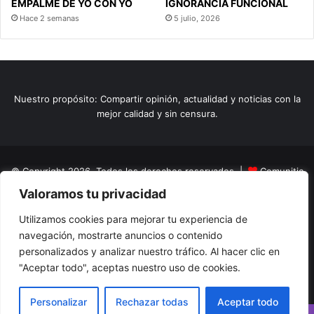
EMPALME DE YO CON YO
IGNORANCIA FUNCIONAL
Hace 2 semanas
5 julio, 2026
Nuestro propósito: Compartir opinión, actualidad y noticias con la
mejor calidad y sin censura.
© Copyright 2026, Todos los derechos reservados |
Comunitic
Valoramos tu privacidad
SAS BIC
Nit 901228106
Home
Actualidad
Variedades
Opinion
Turismo
Deportes
Utilizamos cookies para mejorar tu experiencia de
navegación, mostrarte anuncios o contenido
El Tinteadero
Caricaturas
Reportajes
personalizados y analizar nuestro tráfico. Al hacer clic en
"Aceptar todo", aceptas nuestro uso de cookies.
Facebook
YouTube
Instagram
Personalizar
Rechazar todas
Aceptar todo