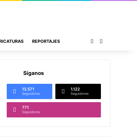
Publicación al azar
Buscar por
RICATURAS
REPORTAJES
Síganos
13.571
1.122
Seguidores
Seguidores
771
Seguidores