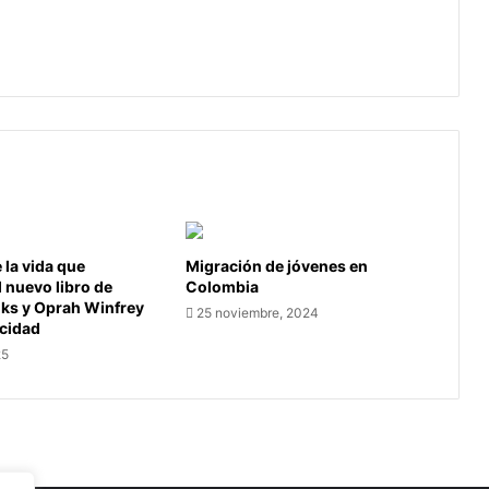
Economía Colombiana demuestra
riesgo
resiliencia pese a acciones de
calificación de riesgo
la vida que
Migración de jóvenes en
l nuevo libro de
Colombia
oks y Oprah Winfrey
25 noviembre, 2024
icidad
25