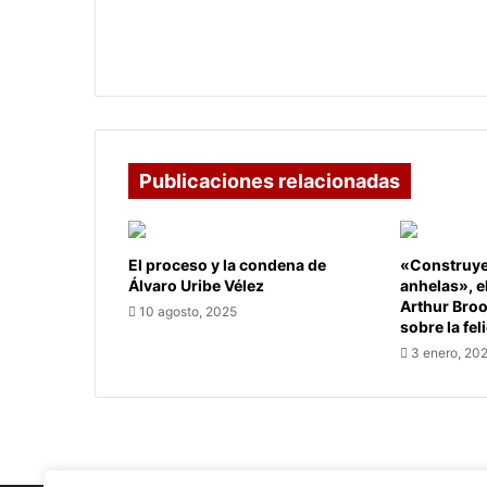
Requisitos pasaportes - Gobernación
de Boyacá
Publicaciones relacionadas
El proceso y la condena de
«Construye 
Álvaro Uribe Vélez
anhelas», e
Arthur Bro
10 agosto, 2025
sobre la fel
3 enero, 20