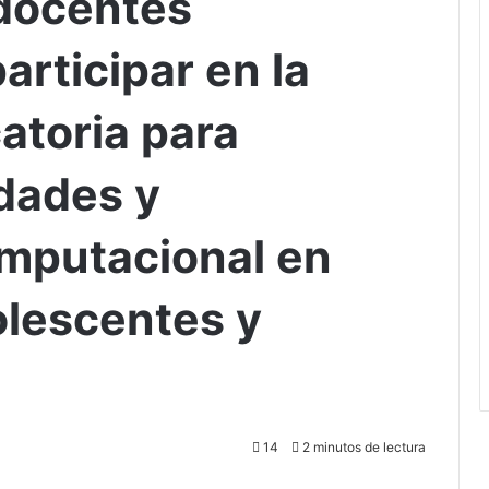
 docentes
articipar en la
toria para
idades y
mputacional en
olescentes y
14
2 minutos de lectura