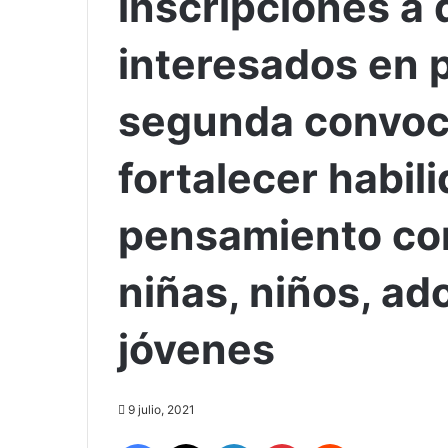
inscripciones a
interesados en p
segunda convoca
fortalecer habil
pensamiento co
niñas, niños, ad
jóvenes
9 julio, 2021
Facebook
X
LinkedIn
Pinterest
Reddit