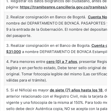
1. Registrar los datos biográficos del ciudadano, antes de ac
página:
https://tramitesmre.cancilleria.gov.co/tramites/e
2. Realizar consignación en Banco de Bogotá.
Cuenta No.
nombre del DEPARTAMENTO DE BOYACÁ. PASAPORTES y prese
9 a la entrada de la Gobernación. El nombre del depositante
del pasaporte.
3. Realizar consignación en el Banco de Bogota.
Cuenta de
$31,000
a nombre DEPARTAMENTO DE BOYACA Estampilla pr
4. Para menores entre
cero (0) a 7 años
, presentar Registr
legible y en perfecto estado, Debe tener sello original de fie
original. Tomar fotocopia legible del mismo (Las certificacio
válidas para el trámite).
5. Si el Niño(a) es mayor
de siete (7) años hasta los 18
, de
anterior relacionado con el Registro Civil, más la tarjeta de
vigente y una fotocopia de la misma al 150%. Para todo meno
sello debe decir Auténtica copia, NO se acepta con la palab