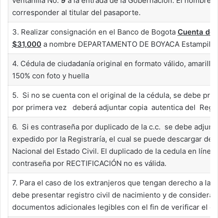
ventanilla No.
9
a la entrada de la Gobernación. El nombre 
corresponder al titular del pasaporte.
3. Realizar consignación en el Banco de Bogota
Cuenta de
$31,000
a nombre DEPARTAMENTO DE BOYACA Estampilla pro
4. Cédula de ciudadanía original en formato válido, amarilla
150% con foto y huella
5. Si no se cuenta con el original de la cédula, se debe pres
por primera vez deberá adjuntar copia autentica del Regist
6. Si es contraseña por duplicado de la c.c. se debe adjunta
expedido por la Registraría, el cual se puede descargar de l
Nacional del Estado Civil. El duplicado de la cedula en línea d
contraseña por RECTIFICACIÓN no es válida.
7. Para el caso de los extranjeros que tengan derecho a la 
debe presentar registro civil de nacimiento y de considerarl
documentos adicionales legibles con el fin de verificar el o