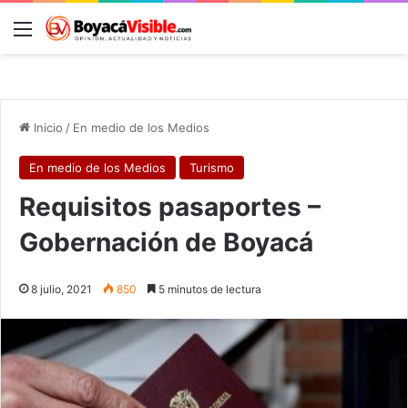
Menú
B
Inicio
/
En medio de los Medios
En medio de los Medios
Turismo
Requisitos pasaportes –
Gobernación de Boyacá
8 julio, 2021
850
5 minutos de lectura