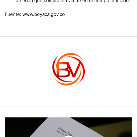
de edad que solicitó el trámite en el tiempo indicado.
Fuente:
www.boyaca.gov.co
c1561270
La
Feria
Ganadera,