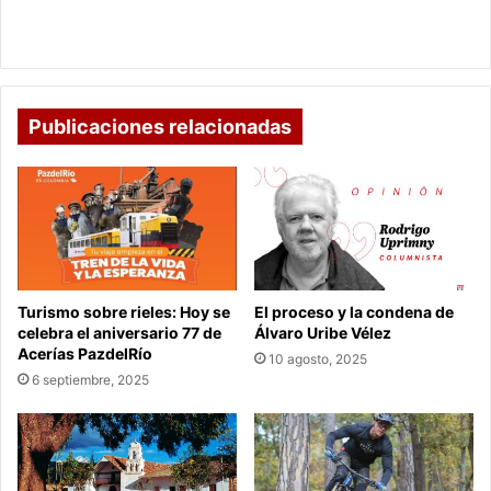
en
pensamiento computacional en niñas, niños,
la
adolescentes y jóvenes
segunda
convocatoria
para
fortalecer
Publicaciones relacionadas
habilidades
y
pensamiento
computacional
en
niñas,
niños,
adolescentes
Turismo sobre rieles: Hoy se
El proceso y la condena de
y
celebra el aniversario 77 de
Álvaro Uribe Vélez
jóvenes
Acerías PazdelRío
10 agosto, 2025
6 septiembre, 2025