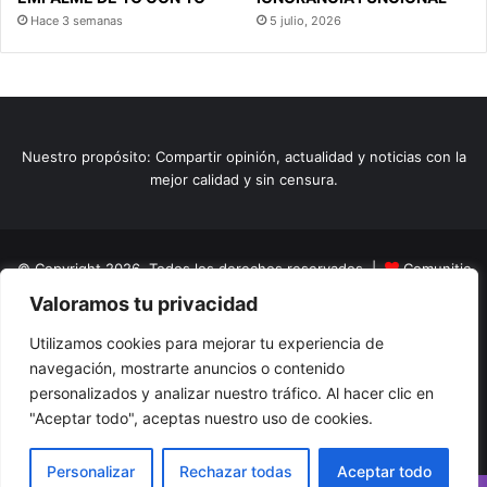
Hace 3 semanas
5 julio, 2026
Nuestro propósito: Compartir opinión, actualidad y noticias con la
mejor calidad y sin censura.
© Copyright 2026, Todos los derechos reservados |
Comunitic
Valoramos tu privacidad
SAS BIC
Nit 901228106
Home
Actualidad
Variedades
Opinion
Turismo
Deportes
Utilizamos cookies para mejorar tu experiencia de
navegación, mostrarte anuncios o contenido
El Tinteadero
Caricaturas
Reportajes
personalizados y analizar nuestro tráfico. Al hacer clic en
"Aceptar todo", aceptas nuestro uso de cookies.
Facebook
YouTube
Instagram
Personalizar
Rechazar todas
Aceptar todo