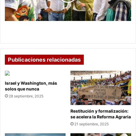
de
Promotoría
Campesina?
¿En qué consiste la Escuela de Promotoría
Campesina?
Publicaciones relacionadas
Israel y Washington, más
solos que nunca
28 septiembre, 2025
Restitución y formalización:
se acelera la Reforma Agraria
21 septiembre, 2025